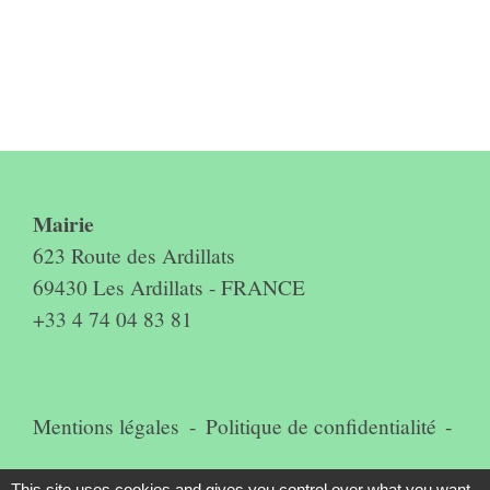
Contact & horaires du secrétariat
Mairie
623 Route des Ardillats
69430 Les Ardillats - FRANCE
+33 4 74 04 83 81
Mentions légales
-
Politique de confidentialité
-
Accessibilité
-
Plan du site
-
This site uses cookies and gives you control over what you want