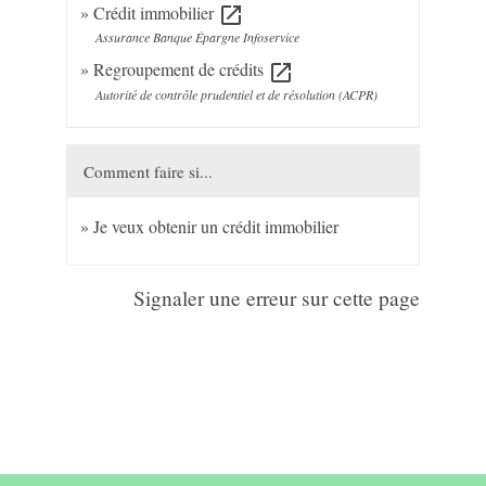
Crédit immobilier
open_in_new
Assurance Banque Épargne Infoservice
Regroupement de crédits
open_in_new
Autorité de contrôle prudentiel et de résolution (ACPR)
Comment faire si...
Je veux obtenir un crédit immobilier
Signaler une erreur sur cette page