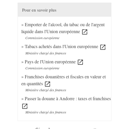
Pour en savoir plus
Emporter de l'alcool, du tabac ou de l'argent
liquide dans l'Union européenne
open_in_new
Commission européenne
Tabacs achetés dans l'Union européenne
open_in_new
Ministère chargé des finances
Pays de l'Union européenne
open_in_new
Commission européenne
Franchises douanières et fiscales en valeur et
en quantités
open_in_new
Ministère chargé des finances
Passer la douane à Andorre : taxes et franchises
open_in_new
Ministère chargé des finances