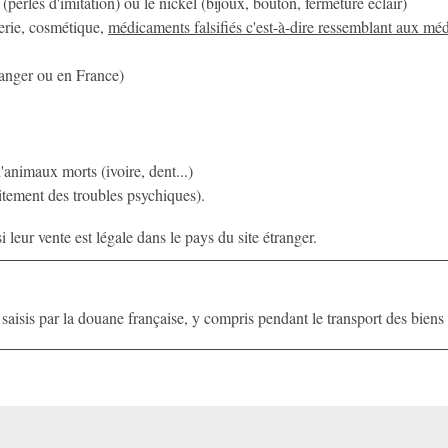
erles d'imitation) ou le nickel (bijoux, bouton, fermeture éclair)
erie, cosmétique,
médicaments falsifiés c'est-à-dire ressemblant aux mé
étranger ou en France)
'animaux morts (ivoire, dent...)
itement des troubles psychiques).
 leur vente est légale dans le pays du site étranger.
saisis par la douane française, y compris pendant le transport des biens