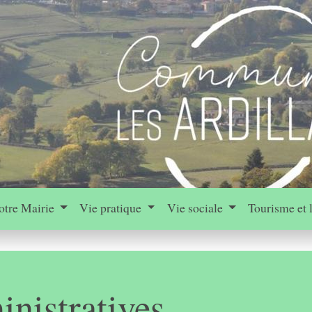
otre Mairie
Vie pratique
Vie sociale
Tourisme et 
nistratives