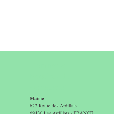
Contact &
horaires du
secrétariat
Mairie
623 Route des Ardillats
69430 Les Ardillats - FRANCE