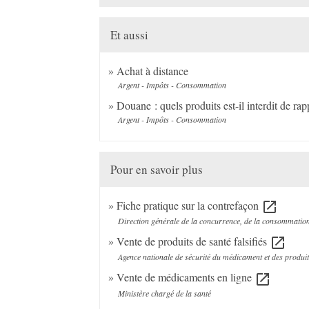
Et aussi
Achat à distance
Argent - Impôts - Consommation
Douane : quels produits est-il interdit de ra
Argent - Impôts - Consommation
Pour en savoir plus
Fiche pratique sur la contrefaçon
open_in_new
Direction générale de la concurrence, de la consommatio
Vente de produits de santé falsifiés
open_in_new
Agence nationale de sécurité du médicament et des produ
Vente de médicaments en ligne
open_in_new
Ministère chargé de la santé