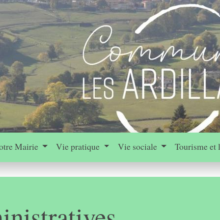
otre Mairie
Vie pratique
Vie sociale
Tourisme et 
nistratives