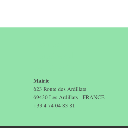
Contact &
horaires du
secrétariat
Mairie
623 Route des Ardillats
69430 Les Ardillats - FRANCE
+33 4 74 04 83 81
Mentions légales
-
Politique de confidenti