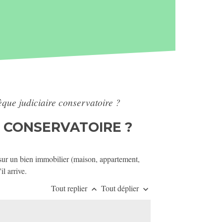
ue judiciaire conservatoire ?
 CONSERVATOIRE ?
ur un bien immobilier (maison, appartement,
il arrive.
Tout replier
Tout déplier
keyboard_arrow_up
keyboard_arrow_down