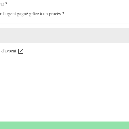
at ?
r l'argent gagné grâce à un procès ?
n d'avocat
open_in_new