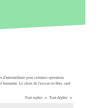
et d'intermédiaire pour certaines opérations
t humanité. Le choix de l'avocat est libre, sauf
Tout replier
Tout déplier
keyboard_arrow_up
keyboard_arrow_down