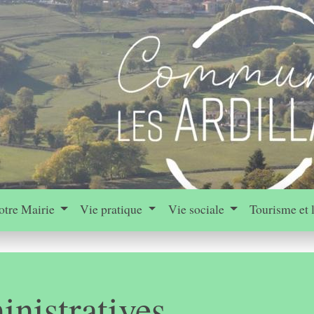
otre Mairie
Vie pratique
Vie sociale
Tourisme et 
nistratives