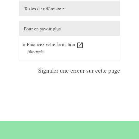
Textes de référence
Pour en savoir plus
Financez votre formation
open_in_new
Pôle emploi
Signaler une erreur sur cette page
Contact & horaires du secrétariat