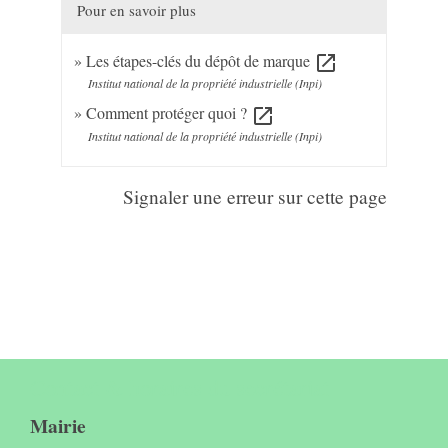
Pour en savoir plus
Les étapes-clés du dépôt de marque
open_in_new
Institut national de la propriété industrielle (Inpi)
Comment protéger quoi ?
open_in_new
Institut national de la propriété industrielle (Inpi)
Signaler une erreur sur cette page
Contact & horaires du secrétariat
Mairie