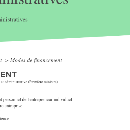
nistratives
nt
>
Modes de financement
MENT
 et administrative (Première ministre)
t personnel de l'entrepreneur individuel
e entreprise
f
lience