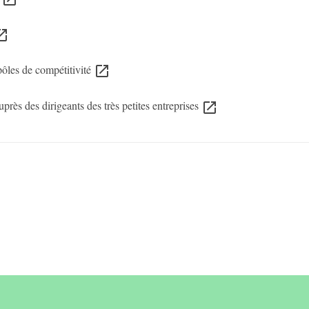
in_new
 pôles de compétitivité
open_in_new
rès des dirigeants des très petites entreprises
open_in_new