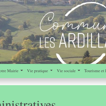
otre Mairie
Vie pratique
Vie sociale
Tourisme et 
nistratives