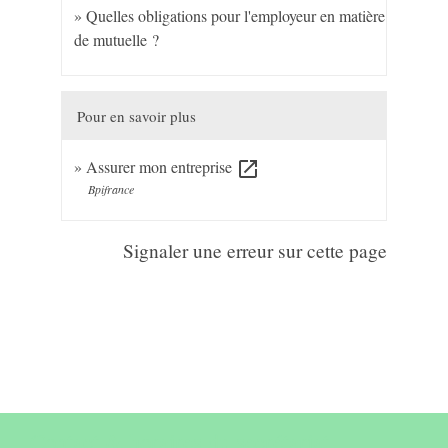
Quelles obligations pour l'employeur en matière
de mutuelle ?
Pour en savoir plus
Assurer mon entreprise
open_in_new
Bpifrance
Signaler une erreur sur cette page
Contact & horaires du secrétariat