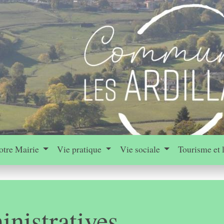
otre Mairie
Vie pratique
Vie sociale
Tourisme et 
nistratives