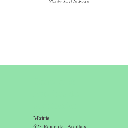
Ministère chargé des finances
Contact &
horaires du
secrétariat
Mairie
623 Route des Ardillats