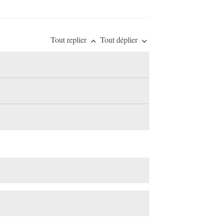
Tout replier
Tout déplier
keyboard_arrow_up
keyboard_arrow_down