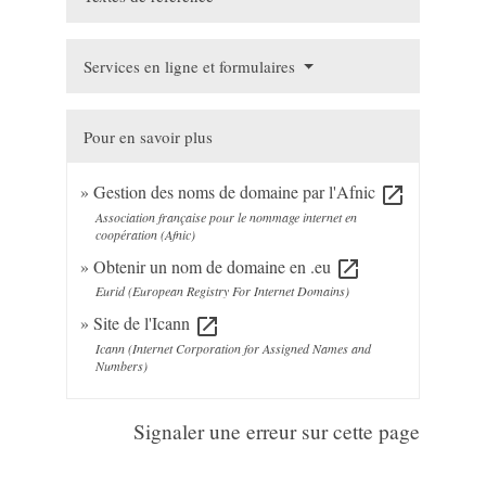
Services en ligne et formulaires
Pour en savoir plus
Gestion des noms de domaine par l'Afnic
open_in_new
Association française pour le nommage internet en
coopération (Afnic)
Obtenir un nom de domaine en .eu
open_in_new
Eurid (European Registry For Internet Domains)
Site de l'Icann
open_in_new
Icann (Internet Corporation for Assigned Names and
Numbers)
Signaler une erreur sur cette page