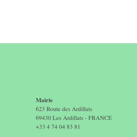
Contact &
horaires du
secrétariat
Mairie
623 Route des Ardillats
69430 Les Ardillats - FRANCE
+33 4 74 04 83 81