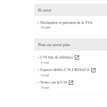
Et aussi
Déclaration et paiement de la TVA
Fiscalité
Pour en savoir plus
C3S Site de référence
open_in_new
Urssaf
Espaces dédiés C3S-URSSAF.fr
open_in_new
Urssaf
Notice sur la C3S
open_in_new
Urssaf