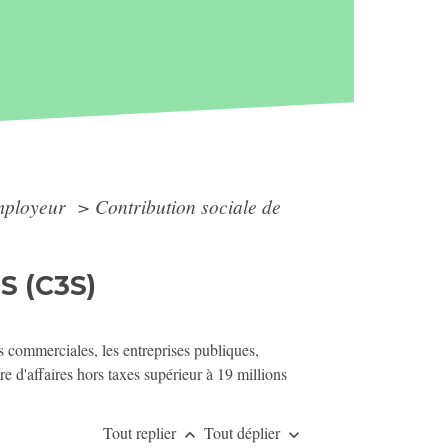
employeur
>
Contribution sociale de
S (C3S)
es commerciales, les entreprises publiques,
re d'affaires hors taxes supérieur à 19 millions
Tout replier
Tout déplier
keyboard_arrow_up
keyboard_arrow_down