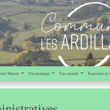
otre Mairie
Vie pratique
Vie sociale
Tourisme et 
nistratives