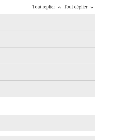
Tout replier
Tout déplier
keyboard_arrow_up
keyboard_arrow_down