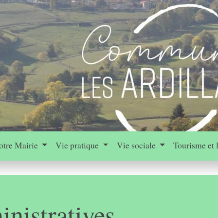
otre Mairie
Vie pratique
Vie sociale
Tourisme et 
nistratives