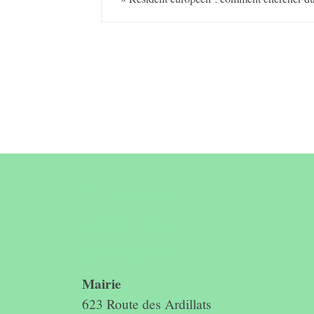
Contact &
horaires du
secrétariat
Mairie
623 Route des Ardillats