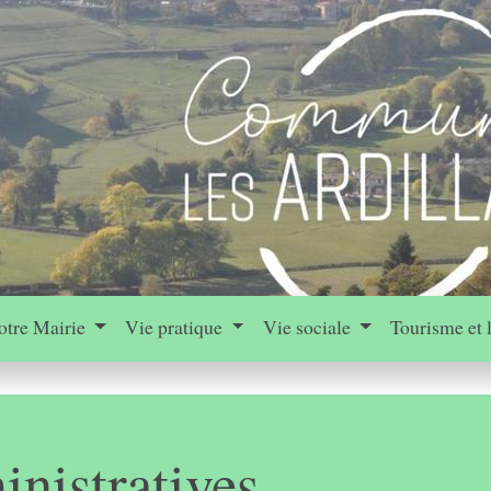
otre Mairie
Vie pratique
Vie sociale
Tourisme et 
nistratives