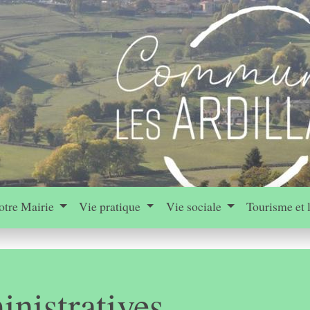
otre Mairie
Vie pratique
Vie sociale
Tourisme et 
nistratives