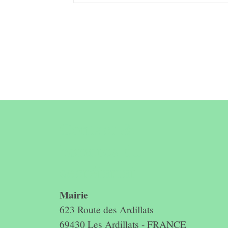
Contact &
horaires du
secrétariat
Mairie
623 Route des Ardillats
69430 Les Ardillats - FRANCE