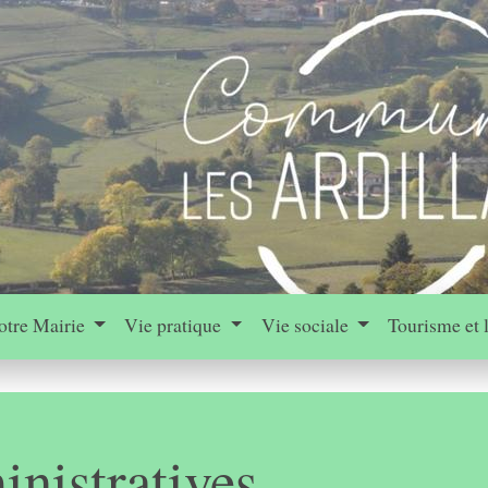
otre Mairie
Vie pratique
Vie sociale
Tourisme et 
nistratives