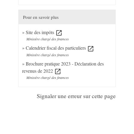
Pour en savoir plus
Site des impôts
open_in_new
Ministère chargé des finances
Calendrier fiscal des particuliers
open_in_new
Ministère chargé des finances
Brochure pratique 2023 - Déclaration des
revenus de 2022
open_in_new
Ministère chargé des finances
Signaler une erreur sur cette page