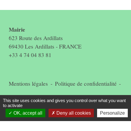
Contact & horaires du secrétariat
Mairie
623 Route des Ardillats
69430 Les Ardillats - FRANCE
+33 4 74 04 83 81
Mentions légales
-
Politique de confidentialité
-
Accessibilité
-
Plan du site
-
This site uses cookies and gives you control over what you want
to activate
Gestion des cookies
OK, accept all
Deny all cookies
Personalize
Site créé en partenariat avec Réseau des Communes