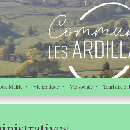
otre Mairie
Vie pratique
Vie sociale
Tourisme et 
nistratives