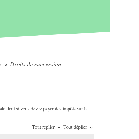
n
>
Droits de succession -
alculent si vous devez payer des impôts sur la
Tout replier
Tout déplier
keyboard_arrow_up
keyboard_arrow_down