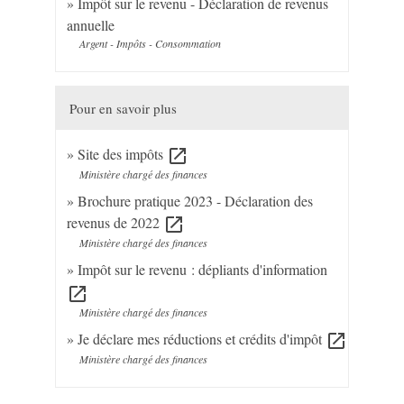
Impôt sur le revenu - Déclaration de revenus
annuelle
Argent - Impôts - Consommation
Pour en savoir plus
Site des impôts
open_in_new
Ministère chargé des finances
Brochure pratique 2023 - Déclaration des
revenus de 2022
open_in_new
Ministère chargé des finances
Impôt sur le revenu : dépliants d'information
open_in_new
Ministère chargé des finances
Je déclare mes réductions et crédits d'impôt
open_in_new
Ministère chargé des finances