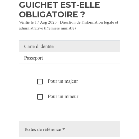
GUICHET EST-ELLE
OBLIGATOIRE ?
Vérifié le 17 Aug 2023 - Direction de l'information légale et
administrative (Première ministre)
Carte d'identité
Passeport
Pour un majeur
check_box_outline_blank
Pour un mineur
check_box_outline_blank
Textes de référence