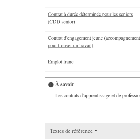
Contrat à durée déterminée pour les seniors
(CDD senior)
Contrat d'engagement jeune (accompagnemen
pour trouver un travail)
Emploi franc
À savoir
info
Les contrats d'apprentissage et de professi
Textes de référence