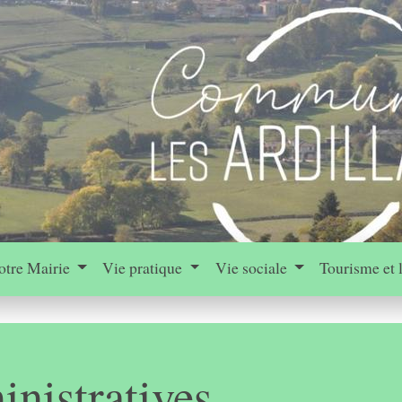
otre Mairie
Vie pratique
Vie sociale
Tourisme et 
nistratives