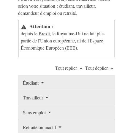
selon votre situation : étudiant, travailleur,
demandeur d'emploi ou retraité.
Attention :
warning
depuis le
Brexit
, le Royaume-Uni ne fait plus
partie de
l'Union européenne
, ni de
l'Espace
Économique Européen (EEE)
.
Tout replier
Tout déplier
keyboard_arrow_up
keyboard_arrow_down
Étudiant
Travailleur
Sans emploi
Retraité ou inactif