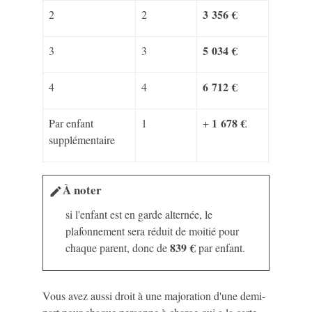
3 356 €
2
2
5 034 €
3
3
6 712 €
4
4
1 678 €
Par enfant
1
+
supplémentaire
À noter
edit
si l'enfant est en garde alternée, le
plafonnement sera réduit de moitié pour
839 €
chaque parent, donc de
par enfant.
Vous avez aussi droit à une majoration d'une demi-