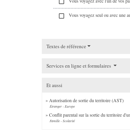
Vous voyagez avec l'un de vos pa
check_box_outline_blank
Vous voyagez seul ou avec une au
check_box_outline_blank
Textes de référence
Services en ligne et formulaires
Et aussi
Autorisation de sortie du territoire (AST)
Étranger - Europe
Conflit parental sur la sortie du territoire d'
Famille - Scolarité