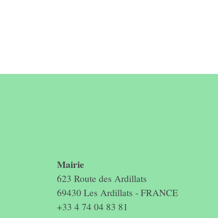
Contact &
horaires du
secrétariat
Mairie
623 Route des Ardillats
69430 Les Ardillats - FRANCE
+33 4 74 04 83 81