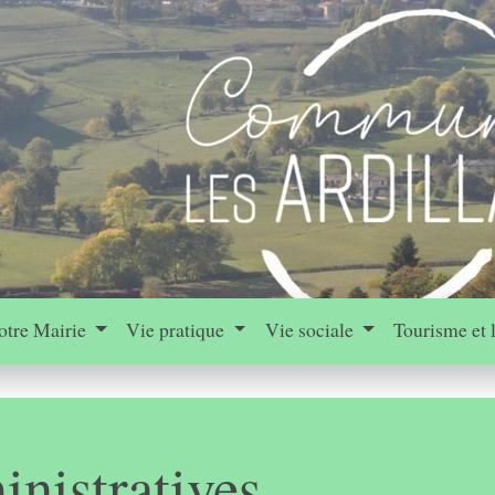
otre Mairie
Vie pratique
Vie sociale
Tourisme et 
nistratives