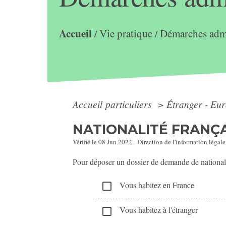
Accueil
Vie pratique
Démarches admi
/
/
Accueil particuliers
>
Étranger - Eu
NATIONALITÉ FRANÇA
Vérifié le 08 Jun 2022 - Direction de l'information légale
Pour déposer un dossier de demande de nationali
Vous habitez en France
check_box_outline_blank
Vous habitez à l'étranger
check_box_outline_blank