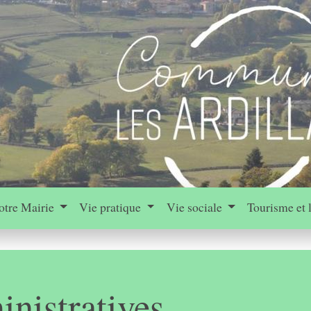
otre Mairie
Vie pratique
Vie sociale
Tourisme et 
nistratives