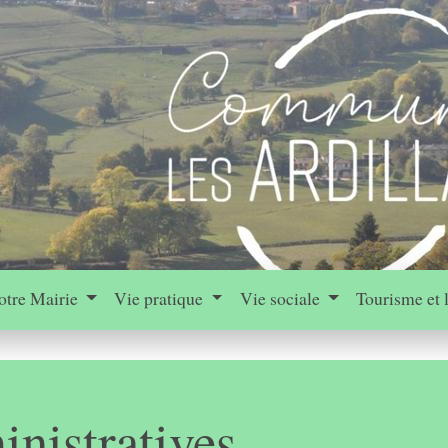
otre Mairie
Vie pratique
Vie sociale
Tourisme et 
nistratives