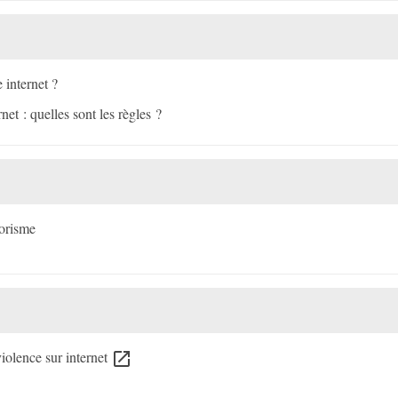
 internet ?
net : quelles sont les règles ?
rorisme
iolence sur internet
open_in_new