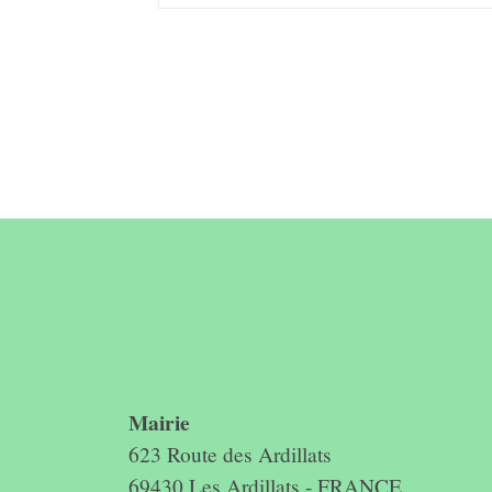
Contact &
horaires du
secrétariat
Mairie
623 Route des Ardillats
69430 Les Ardillats - FRANCE