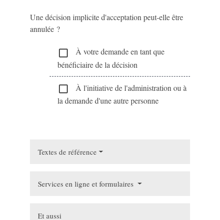
Une décision implicite d'acceptation peut-elle être
annulée ?
À votre demande en tant que
check_box_outline_blank
bénéficiaire de la décision
À l'initiative de l'administration ou à
check_box_outline_blank
la demande d'une autre personne
Textes de référence
Services en ligne et formulaires
Et aussi