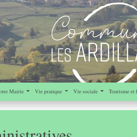
otre Mairie
Vie pratique
Vie sociale
Tourisme et 
nistratives