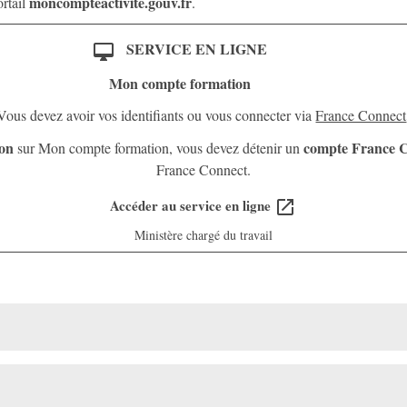
moncompteactivite.gouv.fr
ortail
.
SERVICE EN LIGNE
desktop_mac
Mon compte formation
Vous devez avoir vos identifiants ou vous connecter via
France Connect
ion
compte France 
sur Mon compte formation, vous devez détenir un
France Connect.
Accéder au service en ligne
open_in_new
Ministère chargé du travail