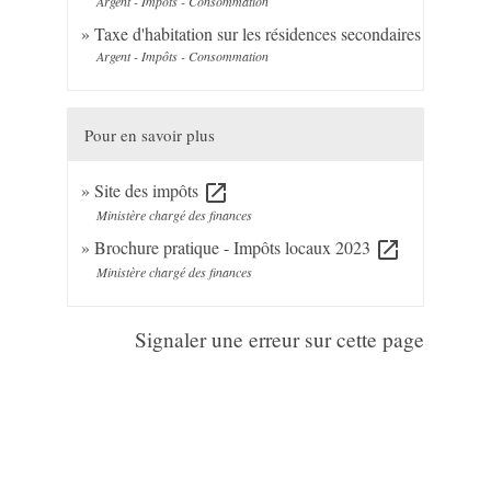
Argent - Impôts - Consommation
Taxe d'habitation sur les résidences secondaires
Argent - Impôts - Consommation
Pour en savoir plus
Site des impôts
open_in_new
Ministère chargé des finances
Brochure pratique - Impôts locaux 2023
open_in_new
Ministère chargé des finances
Signaler une erreur sur cette page