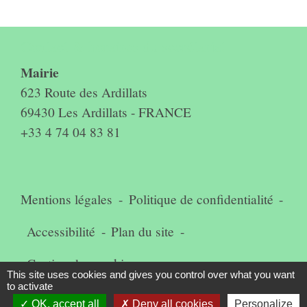
Contact & horaires du secrétariat
Mairie
623 Route des Ardillats
69430 Les Ardillats - FRANCE
+33 4 74 04 83 81
Mentions légales
-
Politique de confidentialité
-
Accessibilité
-
Plan du site
-
Gestion des cookies
This site uses cookies and gives you control over what you want
to activate
OK, accept all
Deny all cookies
Personalize