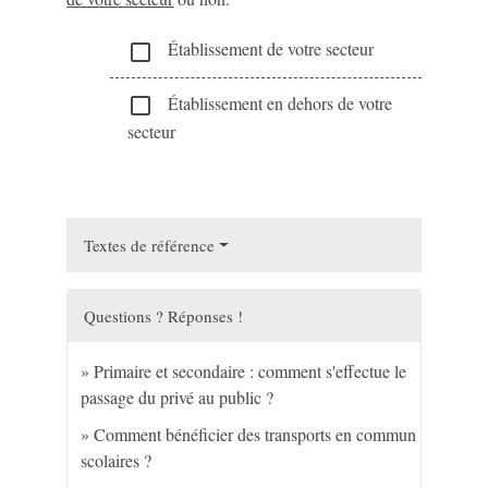
Établissement de votre secteur
check_box_outline_blank
Établissement en dehors de votre
check_box_outline_blank
secteur
Textes de référence
Questions ? Réponses !
Primaire et secondaire : comment s'effectue le
passage du privé au public ?
Comment bénéficier des transports en commun
scolaires ?