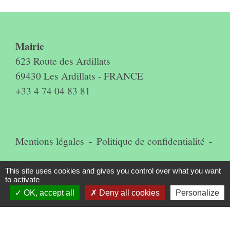
Contact & horaires du secrétariat
Mairie
623 Route des Ardillats
69430 Les Ardillats - FRANCE
+33 4 74 04 83 81
Mentions légales
-
Politique de confidentialité
-
Accessibilité
-
Plan du site
-
This site uses cookies and gives you control over what you want
to activate
Gestion des cookies
OK, accept all
Deny all cookies
Personalize
Site créé en partenariat avec Réseau des Communes