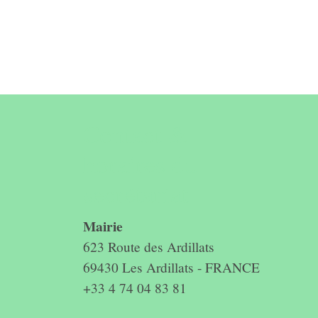
Contact &
horaires du
secrétariat
Mairie
623 Route des Ardillats
69430 Les Ardillats - FRANCE
+33 4 74 04 83 81