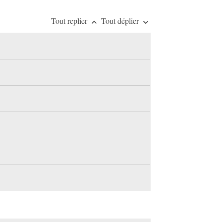
Tout replier
Tout déplier
keyboard_arrow_up
keyboard_arrow_down