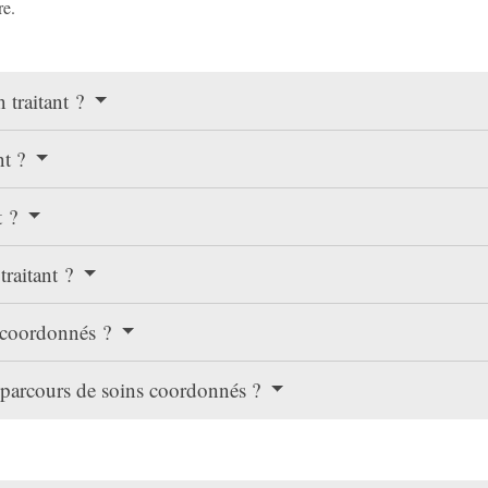
re.
 traitant ?
nt ?
t ?
traitant ?
s coordonnés ?
e parcours de soins coordonnés ?