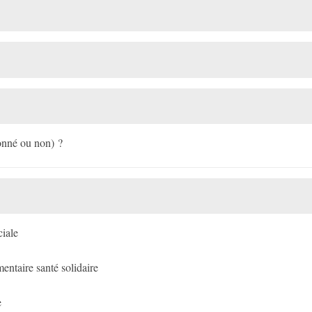
ionné ou non) ?
ciale
ntaire santé solidaire
e