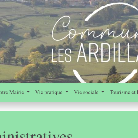
otre Mairie
Vie pratique
Vie sociale
Tourisme et 
nistratives