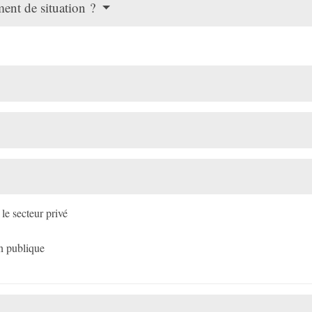
ent de situation ?
le secteur privé
n publique