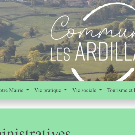
otre Mairie
Vie pratique
Vie sociale
Tourisme et 
nistratives