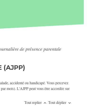
journalière de présence parentale
 (AJPP)
 malade, accidenté ou handicapé. Vous percevez
s par mois). L'AJPP peut vous être accordée sur
Tout replier
Tout déplier
keyboard_arrow_up
keyboard_arrow_down