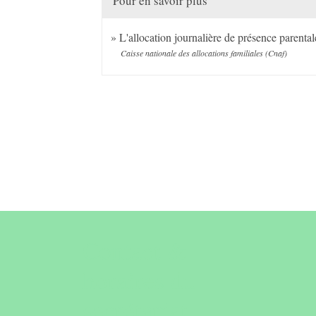
Pour en savoir plus
L'allocation journalière de présence parenta
Caisse nationale des allocations familiales (Cnaf)
Contact &
horaires du
secrétariat