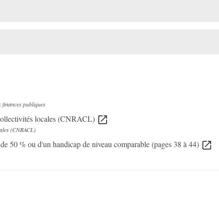
s finances publiques
s collectivités locales (CNRACL)
open_in_new
locales (CNRACL)
te de 50 % ou d'un handicap de niveau comparable (pages 38 à 44)
open_in_new