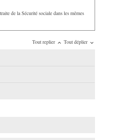
traite de la Sécurité sociale dans les mêmes
Tout replier
Tout déplier
keyboard_arrow_up
keyboard_arrow_down