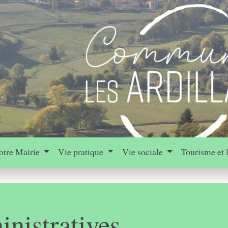
otre Mairie
Vie pratique
Vie sociale
Tourisme et 
nistratives