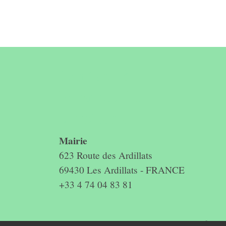
Contact &
horaires du
secrétariat
Mairie
623 Route des Ardillats
69430 Les Ardillats - FRANCE
+33 4 74 04 83 81
Mentions légales
-
Politique de confidenti