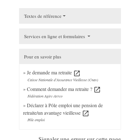
Textes de référence
Services en ligne et formulaires
Pour en savoir plus
Je demande ma retraite
open_in_new
Caisse Nationale d’Assurance Vieillesse (Cnav)
Comment demander ma retraite ?
open_in_new
Fédération Agirc-Arrco
Déclarer à Pôle emploi une pension de
retraite/un avantage vieillesse
open_in_new
Pôle emploi
Signaler une erreur sur cette page