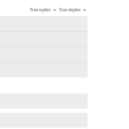
Tout replier
Tout déplier
keyboard_arrow_up
keyboard_arrow_down