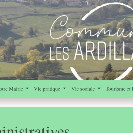
otre Mairie
Vie pratique
Vie sociale
Tourisme et 
nistratives