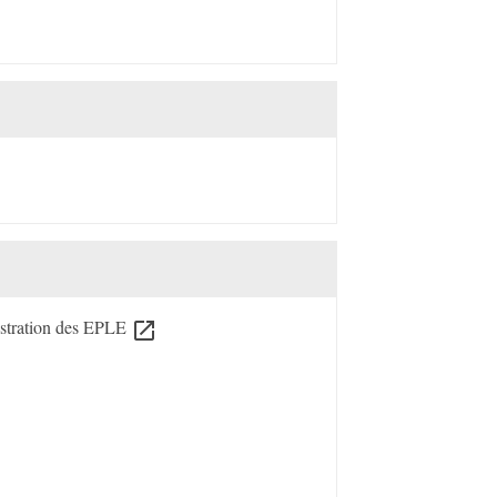
inistration des EPLE
open_in_new