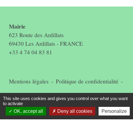
Contact & horaires du secrétariat
Mairie
623 Route des Ardillats
69430 Les Ardillats - FRANCE
+33 4 74 04 83 81
Mentions légales
-
Politique de confidentialité
-
Accessibilité
-
Plan du site
-
This site uses cookies and gives you control over what you want
to activate
Gestion des cookies
OK, accept all
Deny all cookies
Personalize
Site créé en partenariat avec Réseau des Communes