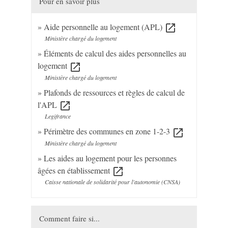
Pour en savoir plus
Aide personnelle au logement (APL)
open_in_new
Ministère chargé du logement
Éléments de calcul des aides personnelles au
logement
open_in_new
Ministère chargé du logement
Plafonds de ressources et règles de calcul de
l'APL
open_in_new
Legifrance
Périmètre des communes en zone 1-2-3
open_in_new
Ministère chargé du logement
Les aides au logement pour les personnes
âgées en établissement
open_in_new
Caisse nationale de solidarité pour l'autonomie (CNSA)
Comment faire si...