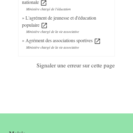
nationale
open_in_new
Ministère chargé de l'éducation
L'agrément de jeunesse et d'éducation
populaire
open_in_new
Ministère chargé de la vie associative
Agrément des associations sportives
open_in_new
Ministère chargé de la vie associative
Signaler une erreur sur cette page
Contact & horaires du secrétariat