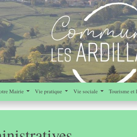
otre Mairie
Vie pratique
Vie sociale
Tourisme et 
nistratives