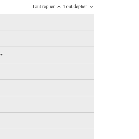
Tout replier
Tout déplier
keyboard_arrow_up
keyboard_arrow_down